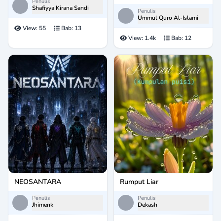
Penulis
Shafiyya Kirana Sandi
Penulis
Ummul Quro Al-Islami
View:
55
Bab:
13
View:
1.4k
Bab:
12
NEOSANTARA
Rumput Liar
Penulis
Penulis
Jhimenk
Dekash