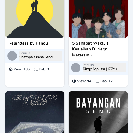
Relentless by Pandu
5 Sahabat Waktu (
Keajaiban Di Negri
Penulis
Mataram )
Shafiyya Kirana Sandi
Penulis
Rizqy Saputra ( IZZY )
View:
106
Bab:
3
View:
94
Bab:
12