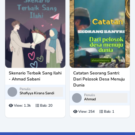
Skenario Terbaik Sang Ilahi
Catatan Seorang Santri:
- Ahmad Sabani
Dari Pelosok Desa Menuju
Dunia
Penulis
Shafiyya Kirana Sandi
Penulis
Ahmad
View:
1.3k
Bab:
20
View:
254
Bab:
1