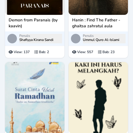
Demon from Paranais (by
Hanin : Find The Father -
kaavin)
ghaitsa zahratul aula
Penulis
Penulis
Shafiyya Kirana Sandi
Ummul Quro Al-Islami
View:
137
Bab:
2
View:
557
Bab:
23