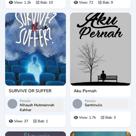
View:
1.2k
Bab:
10
View:
72
Bab:
9
SURVIVE OR SUFFER
Aku Pernah
Penulis
Penulis
Nihayah Mutmainnah
Santrinulis
Kahhar
View:
1.7k
Bab:
3
View:
37
Bab:
1