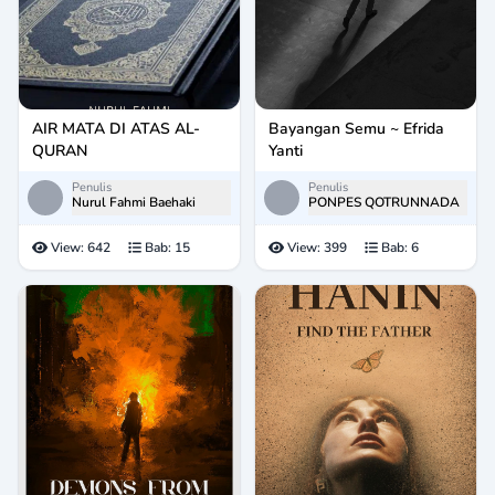
AIR MATA DI ATAS AL-
Bayangan Semu ~ Efrida
QURAN
Yanti
Penulis
Penulis
Nurul Fahmi Baehaki
PONPES QOTRUNNADA
View:
642
Bab:
15
View:
399
Bab:
6