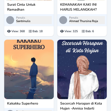
Surat Cinta Untuk
KEMANAKAH KAKI INI
Ramadhan
HARUS MELANGKAH?
Penulis
Penulis
Santrinulis
Ahmad Thursina Roja
View:
368
Bab:
18
View:
325
Bab:
6
Kakakku Superhero
Secercah Harapan di Kota
Hujan -Annisa Indarti